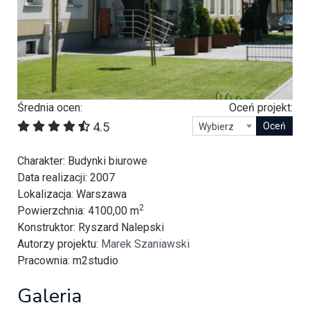
Średnia ocen:
Oceń projekt:
4.5
Wybierz
Charakter
: Budynki biurowe
Data realizacji
: 2007
Lokalizacja
: Warszawa
2
Powierzchnia
: 4100,00 m
Konstruktor
: Ryszard Nalepski
Autorzy projektu
:
Marek Szaniawski
Pracownia
: m2studio
Galeria