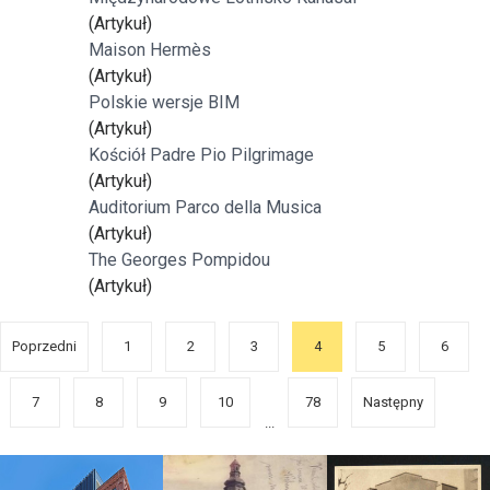
(Artykuł)
Maison Hermès
(Artykuł)
Polskie wersje BIM
(Artykuł)
Kościół Padre Pio Pilgrimage
(Artykuł)
Auditorium Parco della Musica
(Artykuł)
The Georges Pompidou
(Artykuł)
Poprzedni
1
2
3
4
5
6
7
8
9
10
78
Następny
...